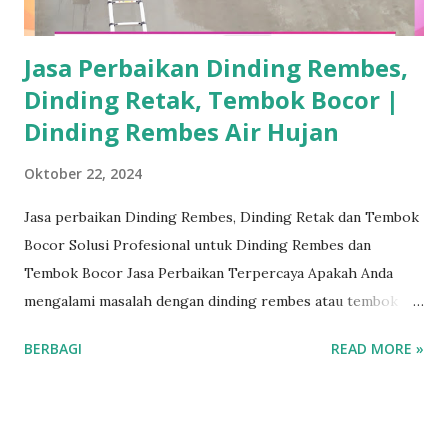
kendaraan mobil moto...
Jasa Perbaikan Dinding Rembes,
Dinding Retak, Tembok Bocor |
Dinding Rembes Air Hujan
Oktober 22, 2024
Jasa perbaikan Dinding Rembes, Dinding Retak dan Tembok
Bocor Solusi Profesional untuk Dinding Rembes dan
Tembok Bocor Jasa Perbaikan Terpercaya Apakah Anda
mengalami masalah dengan dinding rembes atau tembok
bocor di rumah Anda? Temukan solusi terbaik dengan jasa
BERBAGI
READ MORE »
perbaikan dinding rembes dan tembok bocor yang
profesional dan terpercaya. Bagian Tembok Luar Retak
menyebabkan air hujan merembes masuk ke bagian dinding
dalam, akibatnya dinding dalam rumah menjadi jamuran,