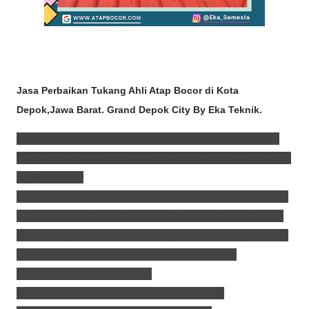
Jasa Perbaikan Tukang Ahli Atap Bocor di Kota
Depok,Jawa Barat.
Grand Depok City By Eka Teknik.
Beјi,
Beji Timur,
Kemiri Muka,
Kukusan,
Pondok Cina,
Tanah
Baru, Bojongsari,
Bojongsari Baru,
Curug,
Duren Mekar,
Duren
Seribu,
Pondok
Petir,
Serua,Cilodong,
Jatimulya,
Kalibaru,
Kalimulya,
Sukamaj
u,Cisalak,Pasar,
Curug,
Harjamukti,
Mekarsari,
Pasir Gunung
Selatan, T
ugu, Cinere,
Gandul,
Pangkalan Jati,
Pangkalan Jati
Baru, Bojong Pondok Terong,
Cipayung,
Cipayung
Jaya,
Pondok Jaya,
Ratu Jaya,
Grogol,
Krukut,
Limo,
Maruyung, Depok,
Depok