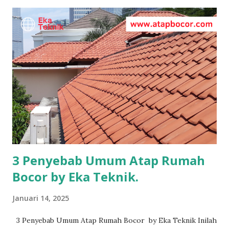
Atap dan Dinding Pertemuan Atap dan Dinding biasanya
lazim di sebut "ban-banan". Karna bagian ini retak-retak, ini
yg sering kali menjadi penyebab bocor saat hujan turun
tiba-tiba air mengalir di dinding atau pinggir plapon rumah
kita.. *Baca Juga > ☆ Bocor di perbatasan tetangga Kalau
sudah begini, harus di lakukan perbaikan khusus , bukan
hanya sekedar di berikan cat pelapis atau hanya adukan
semen saja. Jangan heran bila ada orang yg bilang "sudah
pakai cat merk "A" tapi masih ...
3 Penyebab Umum Atap Rumah
Bocor by Eka Teknik.
Januari 14, 2025
3 Penyebab Umum Atap Rumah Bocor by Eka Teknik Inilah