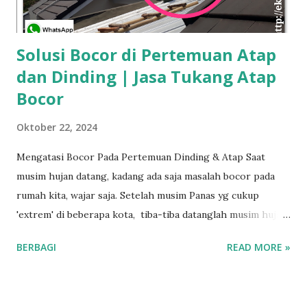
Solusi Bocor di Pertemuan Atap
dan Dinding | Jasa Tukang Atap
Bocor
Oktober 22, 2024
Mengatasi Bocor Pada Pertemuan Dinding & Atap Saat
musim hujan datang, kadang ada saja masalah bocor pada
rumah kita, wajar saja. Setelah musim Panas yg cukup
'extrem' di beberapa kota, tiba-tiba datanglah musim hujan.
Perubahan Cuaca ini membuat sejumlah bagian bangunan
BERBAGI
READ MORE »
menjadi Retak atau Renggang.. Terjadi Retakan di area
sepanjang b ocor dipertemuan atap dan dinding. *Baca Juga
> ☆ Jasa Cat Genteng - Cat Anti Bocor Contoh Pertemuan