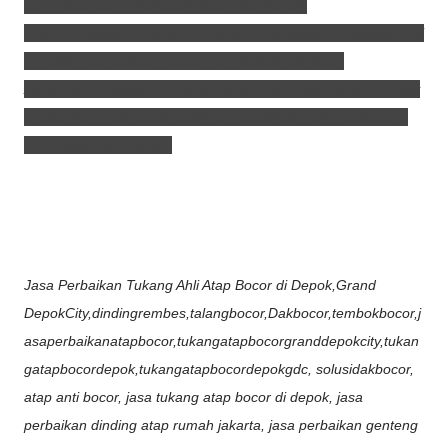
Jaya,
Mampang,
Pancoran Mas,
Rangkapan
Jaya,
RangkapanJayaBaru,Bedahan,
Cinangka,
Kedaung,
Pasi
r
Putih,
Pengasinan,
Sawangan,
Sawangan Baru,
AbadiJaya,
Baktijaya,
Cisalak,
MekarJaya,
Sukmajaya,
Tirtajay
a,Cilangkap,
Cimpaeun,
Jatijajar,
Leuwinanggung,
Sukamaju
Baru,
Sukatani,
Tapos,
Jasa Perbaikan Tukang Ahli Atap Bocor di Depok,Grand
DepokCity,dindingrembes,talangbocor,Dakbocor,tembokbocor,j
asaperbaikanatapbocor,tukangatapbocorgranddepokcity,tukan
gatapbocordepok,tukangatapbocordepokgdc, solusidakbocor,
atap anti bocor, jasa tukang atap bocor di depok, jasa
perbaikan dinding atap rumah jakarta, jasa perbaikan genteng