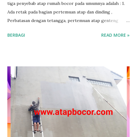
tiga penyebab atap rumah bocor pada umumnya adalah : 1.
Ada retak pada bagian pertemuan atap dan dinding ,
Perbatasan dengan tetangga, pertemuan atap genteng
dengan kanopi atau dengan atap tambahan, ada retak pada
BERBAGI
READ MORE »
dinding rembes. . Baca Juga : * Rumah Baru Tapi Kok Bocor
* Tembok Bocor Rembes Retak 2. Ada retak pada bagian
karpusan, wuwungan, nok genteng. Retaknya mulai retak
rambut sampai retak yg lebih besar dan jika di biarkan
adukan semen yg menopang akan rapuh akibat terkena air
hujan terus menerus. 3. Ada retak pada bagian talang
beton/dak beton akibat muai susut panas hujan. Jika
posisinya menggunakan talang karpet biasanya setelah 2-3
thn sudah rapuh dan perlu di ganti dengan yg baru. Untuk
talang seng biasanya karatan rapuh. Talang pvc biasanya
rapuh akibat usia pemakaian. Itulah penyebab umum atap
bocor pada musim hujan. Karna rumah pun sama seperti